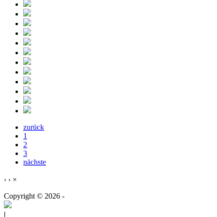
zurück
1
2
3
nächste
‹
›
×
Copyright © 2026 -
|