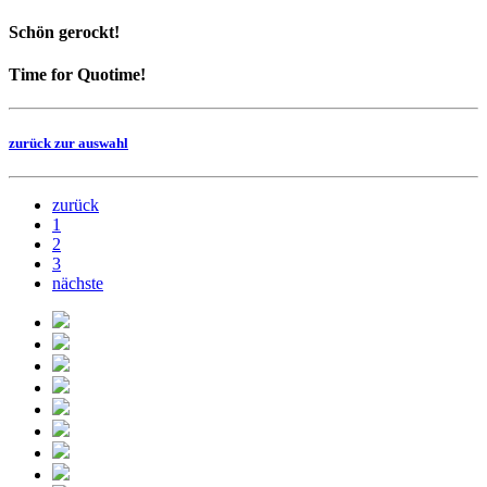
Schön gerockt!
Time for Quotime!
zurück zur auswahl
zurück
1
2
3
nächste