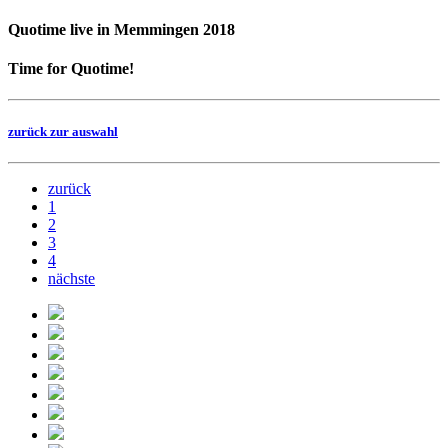
Quotime live in Memmingen 2018
Time for Quotime!
zurück zur auswahl
zurück
1
2
3
4
nächste