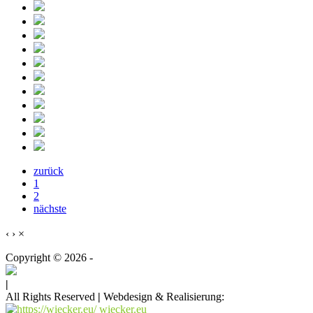
zurück
1
2
nächste
‹
›
×
Copyright © 2026 -
|
All Rights Reserved
|
Webdesign & Realisierung:
wiecker.eu