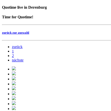
Quotime live in Derenburg
Time for Quotime!
zurück zur auswahl
zurück
1
2
nächste